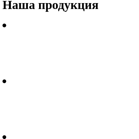
Наша продукция
Углеродные волокнистые
гидратцеллюлозных воло
Углеродные волокнистые
полиакрилонитрильного в
Термопластичные углеп