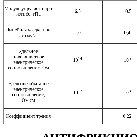
Модуль упругости при
6,5
10,5
изгибе, гПа
Линейная усадка при
1,0
0,4
литье, %
Удельное
поверхностное
14
5
10
10
электрическое
сопротивление. Ом
Удельное объемное
электрическое
12
3
10
10
сопротивление,
Ом см
Коэффициент трения
-
0,22