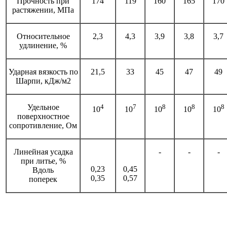
Прочность при
174
119
160
165
170
растяжении, МПа
Относительное
2,3
4,3
3,9
3,8
3,7
удлинение, %
Ударная вязкость по
21,5
33
45
47
49
Шарпи, кДж/м2
Удельное
4
7
8
8
8
10
10
10
10
10
поверхностное
сопротивление, Ом
Линейная усадка
-
-
-
при литье, %
0,23
0,45
Вдоль
0,35
0,57
поперек