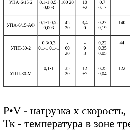
УПА-6/15-2
0,1•1 0,5-
100 20
10
0,7
0,003
+2
0,17
0,1•1 0,5-
45
3,4
0,27
140
УПА-6/15-АФ
0,003
20
0
0,19
0,3•0,3
-
-
0,22
44
УПП-30-2
0,1•1 0,1•1
60
9
0,35
20
3
0,05
0,1•1
35
12
0,25
122
УПП-30-М
20
+7
0,04
P•V - нагрузка х скорость,
Тк - температура в зоне тр