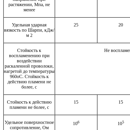
растяжении, Мпа, не
менее
Удельная ударная
25
20
вязкость по Шарпи, кДж/
м 2
Стойкость к
Не воспламе
воспламенению при
воздействии
раскаленной проволоки,
нагретой до температуры
960оС. Стойкость к
действию пламени не
более, с
Стойкость к действию
15
15
пламени не более, с
Удельное поверхностное
6
5
10
10
сопротивление, Ом