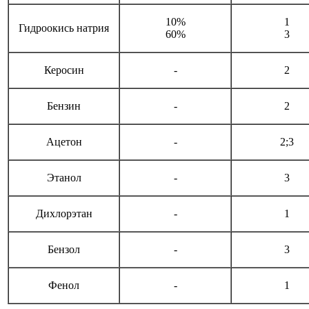
10%
1
Гидроокись натрия
60%
3
Керосин
-
2
Бензин
-
2
Ацетон
-
2;3
Этанол
-
3
Дихлорэтан
-
1
Бензол
-
3
Фенол
-
1