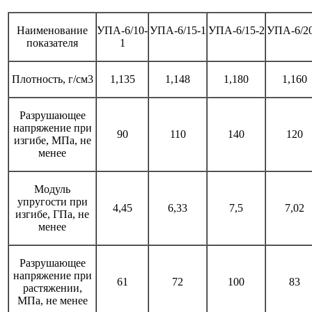
Наименование
УПА-6/10-
УПА-6/15-1
УПА-6/15-2
УПА-6/20
показателя
1
Плотность, г/см3
1,135
1,148
1,180
1,160
Разрушающее
напряжение при
90
110
140
120
изгибе, МПа, не
менее
Модуль
упругости при
4,45
6,33
7,5
7,02
изгибе, ГПа, не
менее
Разрушающее
напряжение при
61
72
100
83
растяжении,
МПа, не менее