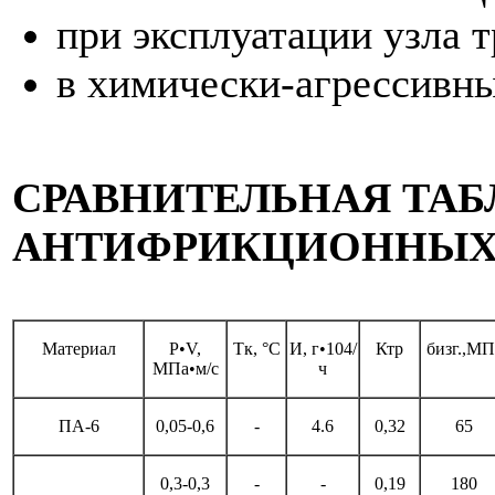
при эксплуатации узла 
в химически-агрессивны
СРАВНИТЕЛЬНАЯ ТАБ
АНТИФРИКЦИОННЫХ
Материал
P•V,
Тк, °C
И, г•104/
Ктр
бизг.,МП
МПа•м/с
ч
ПА-6
0,05-0,6
-
4.6
0,32
65
0,3-0,3
-
-
0,19
180