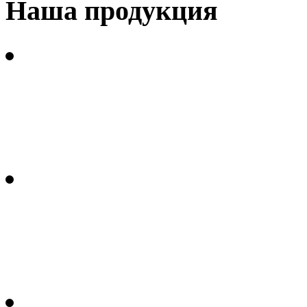
Наша продукция
Углеродные волокнистые
гидратцеллюлозных воло
Углеродные волокнистые
полиакрилонитрильного в
Термопластичные углеп